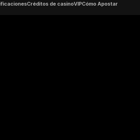
ificaciones
Créditos de casino
VIP
Cómo Apostar