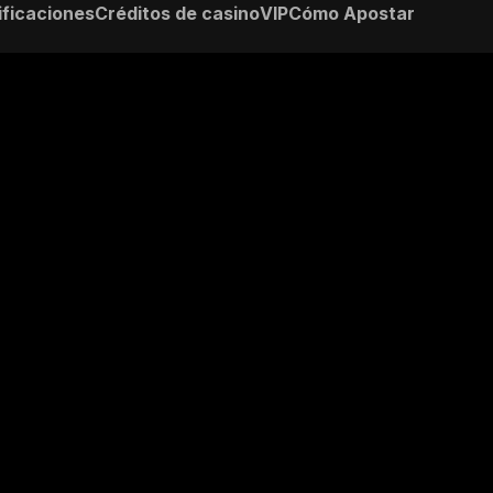
ificaciones
Créditos de casino
VIP
Cómo Apostar