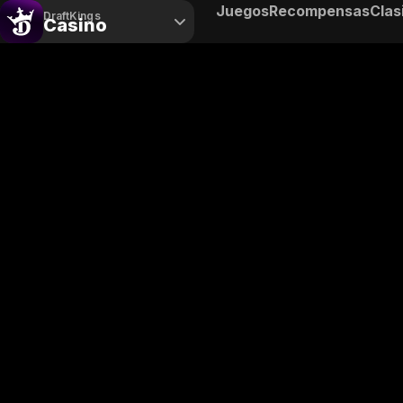
Juegos
Recompensas
Clas
DraftKings
Casino