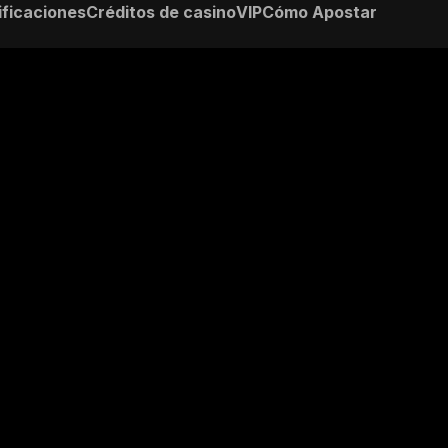
ificaciones
Créditos de casino
VIP
Cómo Apostar