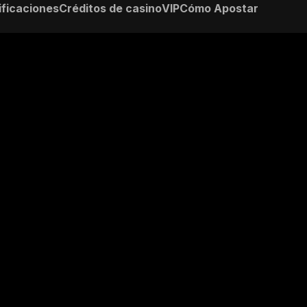
ificaciones
Créditos de casino
VIP
Cómo Apostar