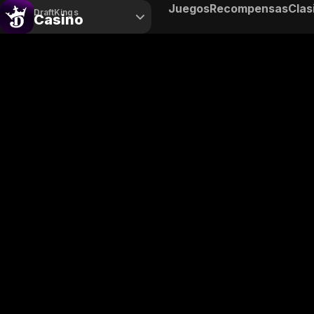
Juegos
Recompensas
Clas
DraftKings
Casino