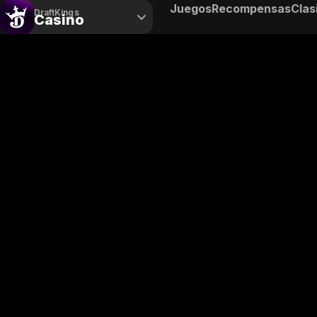
Juegos
Recompensas
Clas
DraftKings
Casino