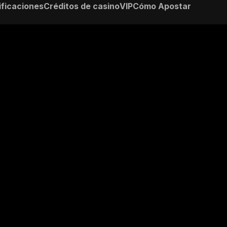
ificaciones
Créditos de casino
VIP
Cómo Apostar