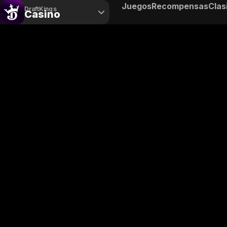
Juegos
Recompensas
Clas
DraftKings
Casino