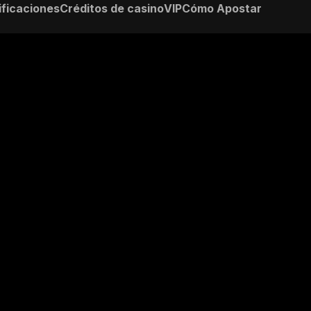
ificaciones
Créditos de casino
VIP
Cómo Apostar