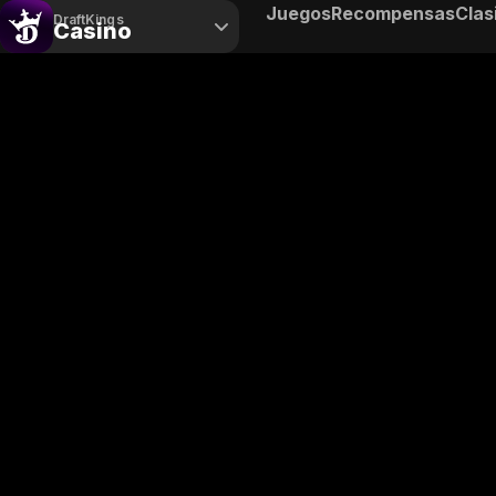
Juegos
Recompensas
Clas
DraftKings
Casino