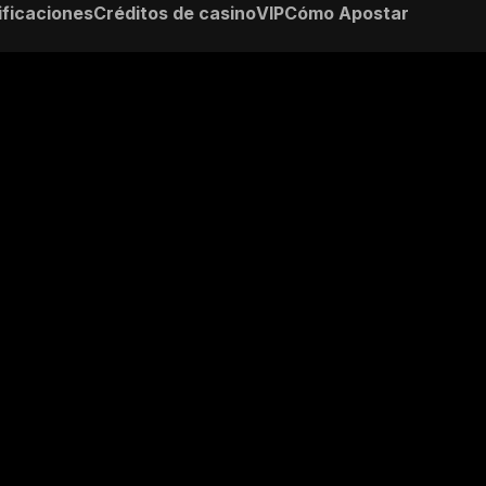
ificaciones
Créditos de casino
VIP
Cómo Apostar