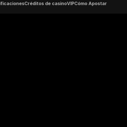
ificaciones
Créditos de casino
VIP
Cómo Apostar