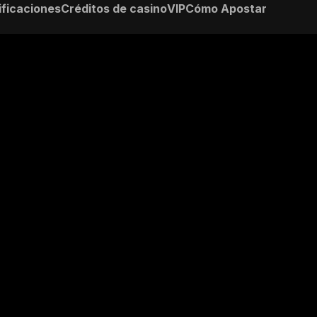
ificaciones
Créditos de casino
VIP
Cómo Apostar