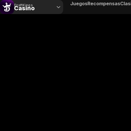
Juegos
Recompensas
Clas
DraftKings
Casino