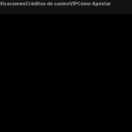
ificaciones
Créditos de casino
VIP
Cómo Apostar