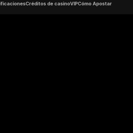
ificaciones
Créditos de casino
VIP
Cómo Apostar