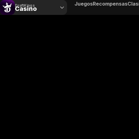
Juegos
Recompensas
Clas
DraftKings
Casino