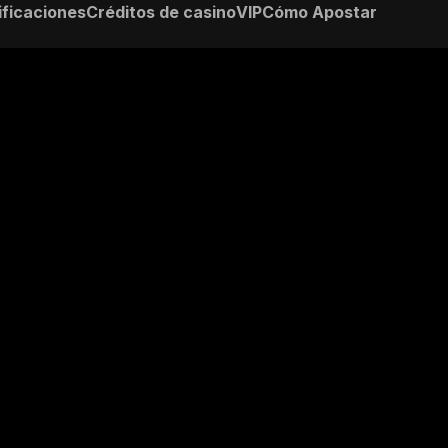
ificaciones
Créditos de casino
VIP
Cómo Apostar