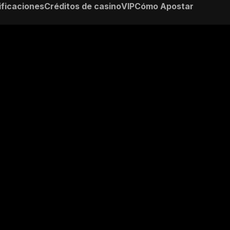
ificaciones
Créditos de casino
VIP
Cómo Apostar