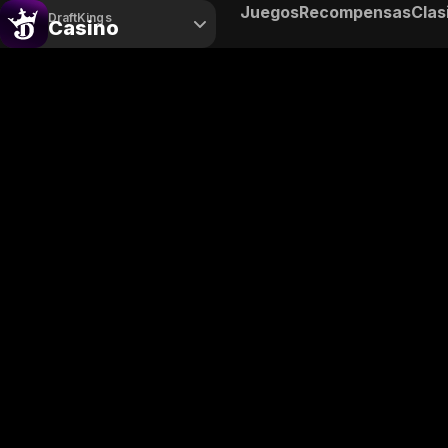
Juegos
Recompensas
Clas
DraftKings
Casino