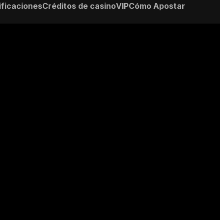
ificaciones
Créditos de casino
VIP
Cómo Apostar