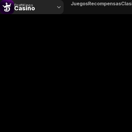
Juegos
Recompensas
Clas
DraftKings
Casino