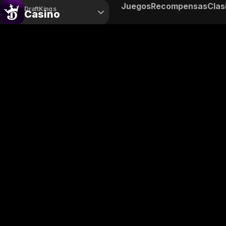
Juegos
Recompensas
Clas
DraftKings
Casino