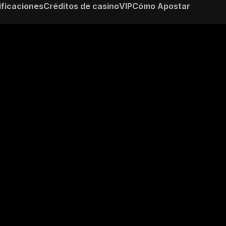
ificaciones
Créditos de casino
VIP
Cómo Apostar