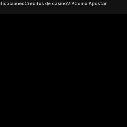
ificaciones
Créditos de casino
VIP
Cómo Apostar