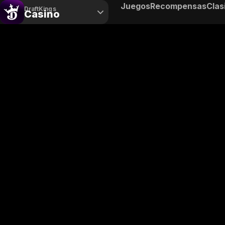
Juegos
Recompensas
Clas
DraftKings
Casino