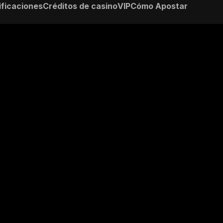
ificaciones
Créditos de casino
VIP
Cómo Apostar