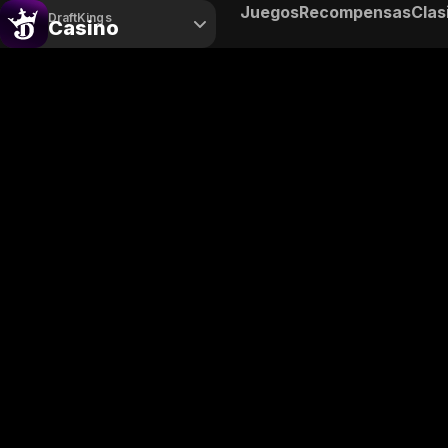
Juegos
Recompensas
Clas
DraftKings
Casino