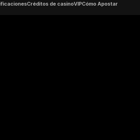
ificaciones
Créditos de casino
VIP
Cómo Apostar