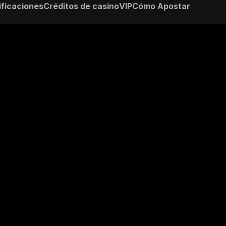
ificaciones
Créditos de casino
VIP
Cómo Apostar