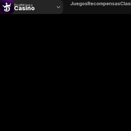
Juegos
Recompensas
Clas
DraftKings
Casino