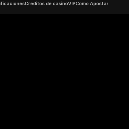
ificaciones
Créditos de casino
VIP
Cómo Apostar