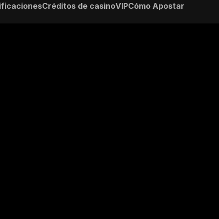
ificaciones
Créditos de casino
VIP
Cómo Apostar