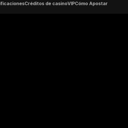
ificaciones
Créditos de casino
VIP
Cómo Apostar