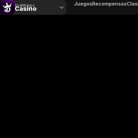
Juegos
Recompensas
Clas
DraftKings
Casino