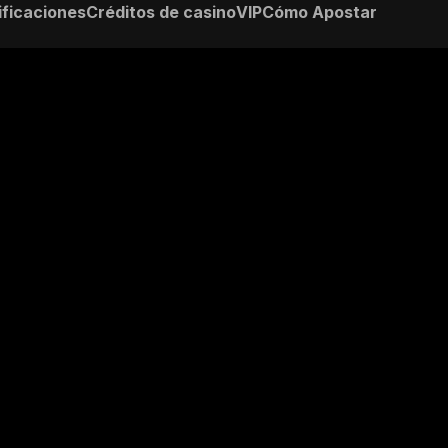
ificaciones
Créditos de casino
VIP
Cómo Apostar