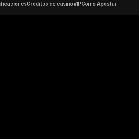
ificaciones
Créditos de casino
VIP
Cómo Apostar