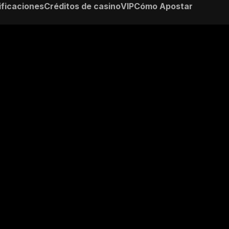
ificaciones
Créditos de casino
VIP
Cómo Apostar