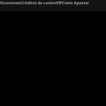
ificaciones
Créditos de casino
VIP
Cómo Apostar