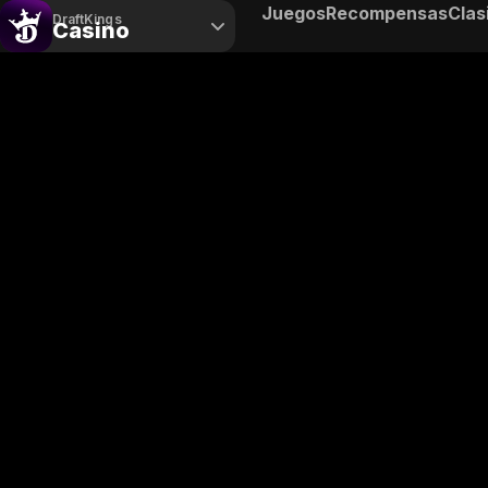
Juegos
Recompensas
Clas
DraftKings
Casino