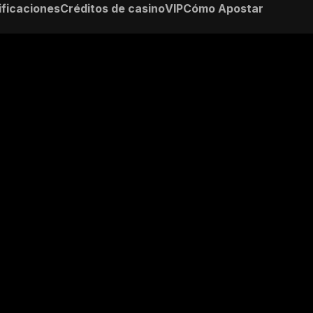
ificaciones
Créditos de casino
VIP
Cómo Apostar