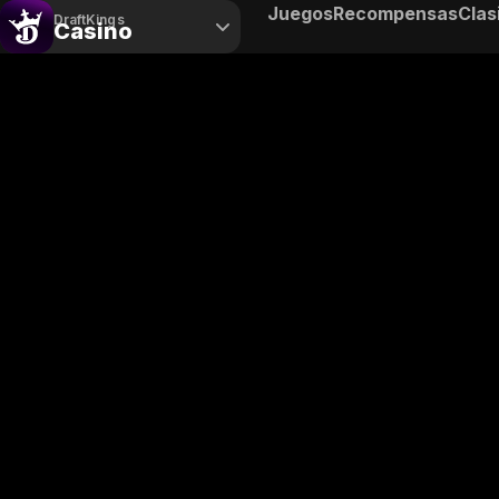
Juegos
Recompensas
Clas
DraftKings
Casino