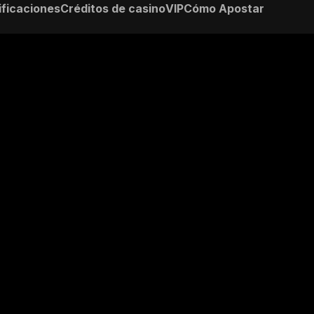
ificaciones
Créditos de casino
VIP
Cómo Apostar