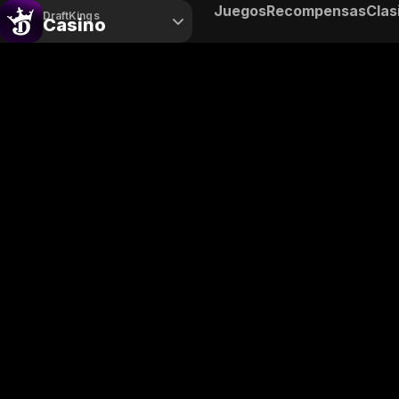
Juegos
Recompensas
Clas
DraftKings
Casino