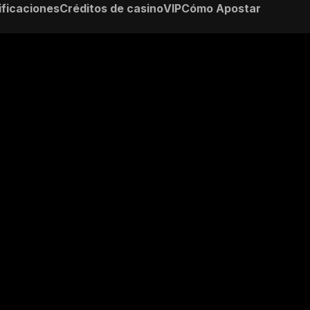
ificaciones
Créditos de casino
VIP
Cómo Apostar