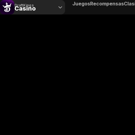
Juegos
Recompensas
Clas
DraftKings
Casino