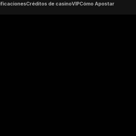
ificaciones
Créditos de casino
VIP
Cómo Apostar