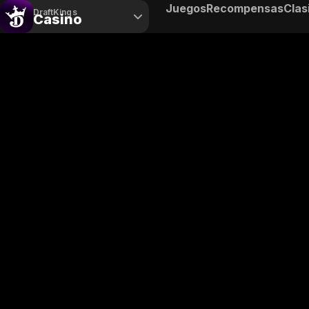
Juegos
Recompensas
Clas
DraftKings
Casino