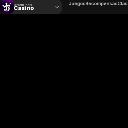
Juegos
Recompensas
Clas
DraftKings
Casino