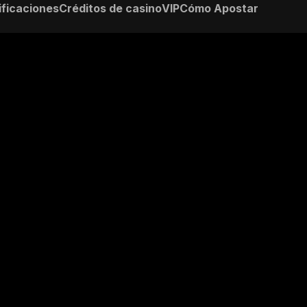
ificaciones
Créditos de casino
VIP
Cómo Apostar