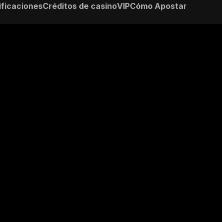
ificaciones
Créditos de casino
VIP
Cómo Apostar