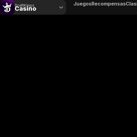
Juegos
Recompensas
Clas
DraftKings
Casino