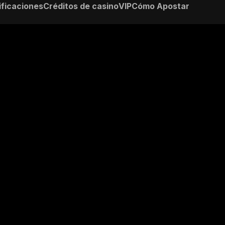
ificaciones
Créditos de casino
VIP
Cómo Apostar