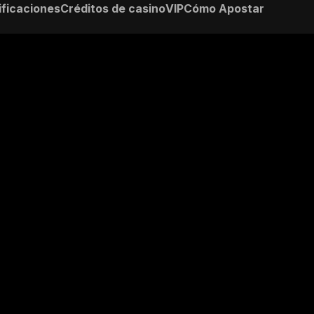
ificaciones
Créditos de casino
VIP
Cómo Apostar