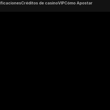
ificaciones
Créditos de casino
VIP
Cómo Apostar