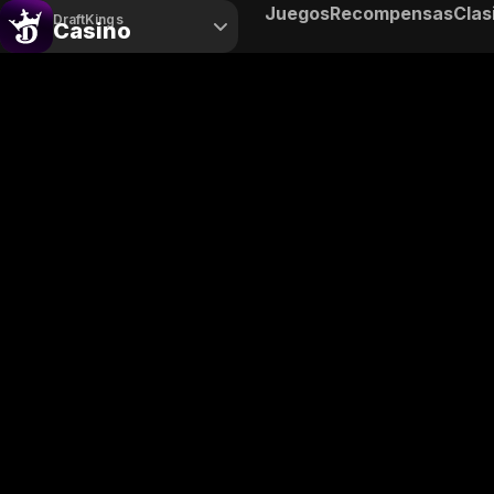
Juegos
Recompensas
Clas
DraftKings
Casino