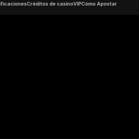
ificaciones
Créditos de casino
VIP
Cómo Apostar