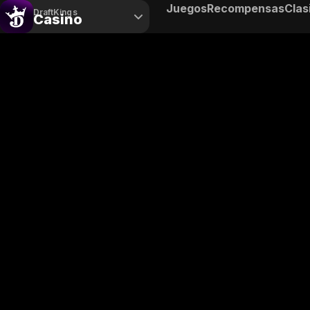
Juegos
Recompensas
Clas
DraftKings
Casino