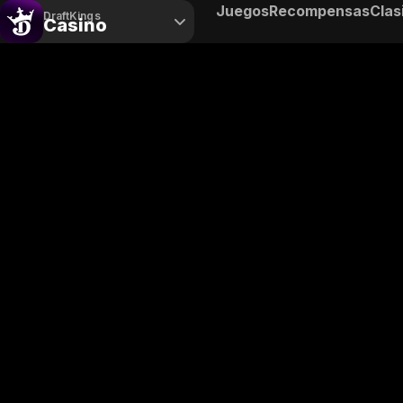
Juegos
Recompensas
Clas
DraftKings
Casino