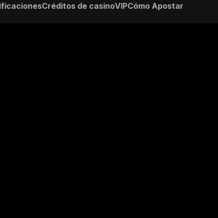
ificaciones
Créditos de casino
VIP
Cómo Apostar