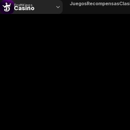
Juegos
Recompensas
Clas
DraftKings
Casino